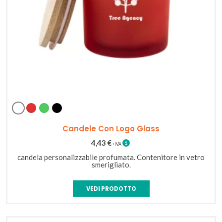
Bianco
Rosso
Verde
Nero
Candele Con Logo Glass
4,43
€
candela personalizzabile profumata. Contenitore in vetro
smerigliato.
VEDI PRODOTTO