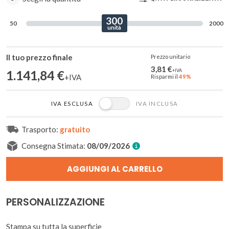
300
50
2000
Inserisci
Q.TÀ
la
Il tuo prezzo finale
3
Prezzo unitario
CONSIGLIATE
4
quantità
3,81
€
7,35 €
1.141,84
€
Risparmi il
49%
IVA ESCLUSA
IVA INCLUSA
Trasporto:
gratuito
Consegna Stimata: 
08/09/2026
AGGIUNGI AL CARRELLO
PERSONALIZZAZIONE
Stampa su tutta la superficie