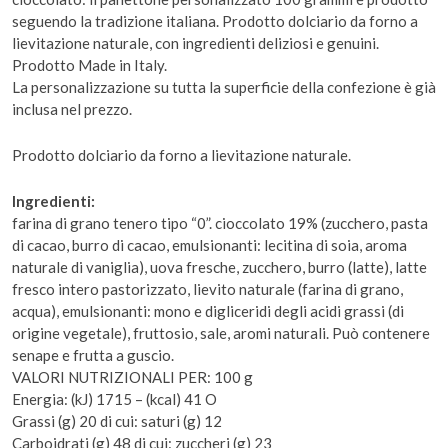
seguendo la tradizione italiana. Prodotto dolciario da forno a
lievitazione naturale, con ingredienti deliziosi e genuini.
Prodotto Made in Italy.
La personalizzazione su tutta la superficie della confezione è già
inclusa nel prezzo.
Prodotto dolciario da forno a lievitazione naturale.
Ingredienti:
farina di grano tenero tipo “0”. cioccolato 19% (zucchero, pasta
di cacao, burro di cacao, emulsionanti: lecitina di soia, aroma
naturale di vaniglia), uova fresche, zucchero, burro (latte), latte
fresco intero pastorizzato, lievito naturale (farina di grano,
acqua), emulsionanti: mono e digliceridi degli acidi grassi (di
origine vegetale), fruttosio, sale, aromi naturali. Può contenere
senape e frutta a guscio.
VALORI NUTRIZIONALI PER: 100 g
Energia: (kJ) 1715 – (kcal) 41 O
Grassi (g) 20 di cui: saturi (g) 12
Carboidrati (g) 48 di cui: zuccheri (g) 23