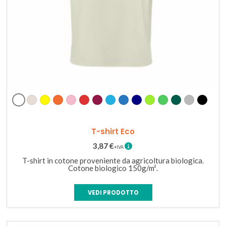
Bianco
Naturale
Giallo
Arancione
Rosa
Rosso
Bordeaux
Azzurro
Blu
Blu
Verde
Verde
Verde
Grigio
Nero
Navy
Chiaro
Scuro
Melange
T-shirt Eco
3,87
€
T-shirt in cotone proveniente da agricoltura biologica.
Cotone biologico 150g/m².
VEDI PRODOTTO