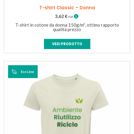
/
Petrolio
Scuro
Melange
T-shirt Classic – Donna
Ocra
3,62
€
T-shirt in cotone da donna 150g/m², ottimo rapporto
qualità prezzo
VEDI PRODOTTO
Eco Line
Eco Line