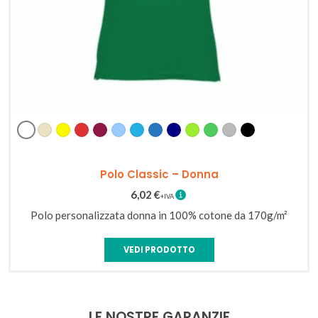
Bianco
Beige
Giallo
Rosso
Bordeaux
Celeste
Azzurro
Blu
Blu
Verde
Verde
Grigio
Nero
Navy
Chiaro
Melange
Polo Classic – Donna
6,02
€
Polo personalizzata donna in 100% cotone da 170g/m²
VEDI PRODOTTO
LE NOSTRE GARANZIE