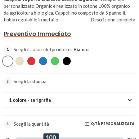
personalizzato Organic è realizzato in cotone 100% organico
da agricoltura biologica. Cappellino composto da 5 pannelli,
fibbia regolabile in metallo.
Descrizione completa
Preventivo Immediato
Scegli il colore del prodotto:
Bianco
1
Bianco
Beige
Rosso
Blu
Verde
Nero
Scegli la stampa
2
Scegli la quantità
Q.TÀ PERSONALIZZATA
3
100
10
2000